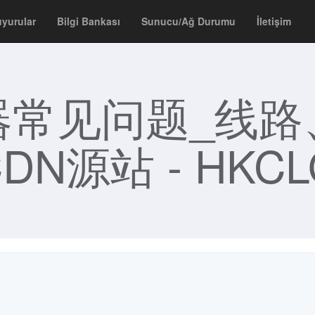
yurular
Bilgi Bankası
Sunucu/Ağ Durumu
İletişim
器常见问题_线路
DN源站 - HKCL