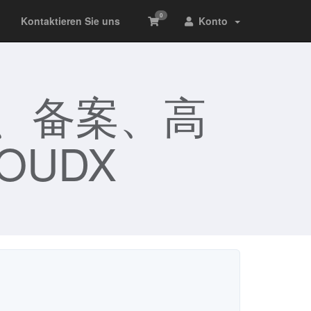
0
Kontaktieren Sie uns
Konto
、备案、高
OUDX