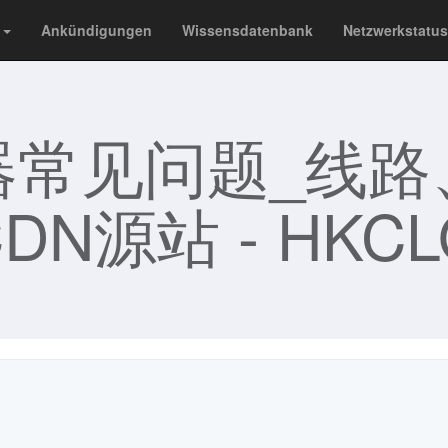
p
Ankündigungen
Wissensdatenbank
Netzwerkstatus
器常见问题_线路
DN源站 - HKCL