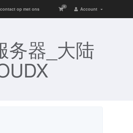
0
contact op met ons
Account
服务器_大陆
OUDX