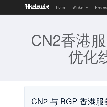
Hkcloudx
Home
Winkel
Nieuws
CN2香港
优化线
CN2 与 BGP 香