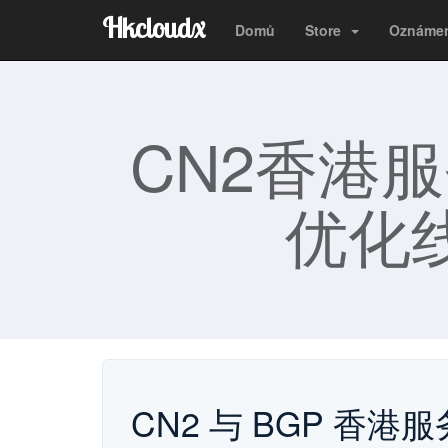
Hkcloudx
Domů
Store
Oznáme
CN2香港
优化线
CN2 与 BGP 香