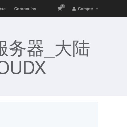
0
arxa
Contacti'ns
Compte
服务器_大陆
OUDX