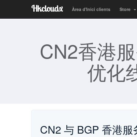
Hkcloudx
Àrea d'Inici clients
Store
CN2香港
优化线
CN2 与 BGP 香