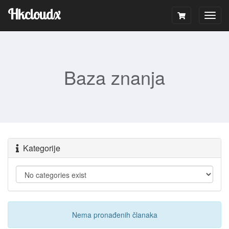
Hkcloudx
Togg
navig
Baza znanja
Kategorije
Nema pronađenih članaka