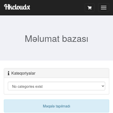
Hkcloudx
Togg
navig
Məlumat bazası
Kateqoriyalar
Məqalə tapılmadı