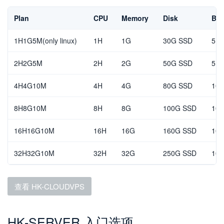
Plan
CPU
Memory
Disk
Ban
1H1G5M(only linux)
1H
1G
30G SSD
5Mb
2H2G5M
2H
2G
50G SSD
5Mb
4H4G10M
4H
4G
80G SSD
10M
8H8G10M
8H
8G
100G SSD
10M
16H16G10M
16H
16G
160G SSD
10M
32H32G10M
32H
32G
250G SSD
10M
查看 HK-CLOUDVPS
HK-SERVER 入门选项