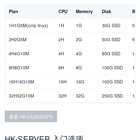
Plan
CPU
Memory
Disk
Ban
1H1G5M(only linux)
1H
1G
30G SSD
5Mb
2H2G5M
2H
2G
50G SSD
5Mb
4H4G10M
4H
4G
80G SSD
10M
8H8G10M
8H
8G
100G SSD
10M
16H16G10M
16H
16G
160G SSD
10M
32H32G10M
32H
32G
250G SSD
10M
查看 HK-CLOUDVPS
HK-SERVER 入门选项