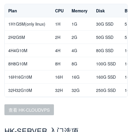
Plan
CPU
Memory
Disk
Ban
1H1G5M(only linux)
1H
1G
30G SSD
5Mb
2H2G5M
2H
2G
50G SSD
5Mb
4H4G10M
4H
4G
80G SSD
10M
8H8G10M
8H
8G
100G SSD
10M
16H16G10M
16H
16G
160G SSD
10M
32H32G10M
32H
32G
250G SSD
10M
查看 HK-CLOUDVPS
HK-SERVER 入门选项