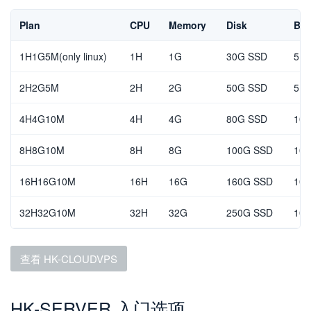
Plan
CPU
Memory
Disk
Ban
1H1G5M(only linux)
1H
1G
30G SSD
5Mb
2H2G5M
2H
2G
50G SSD
5Mb
4H4G10M
4H
4G
80G SSD
10M
8H8G10M
8H
8G
100G SSD
10M
16H16G10M
16H
16G
160G SSD
10M
32H32G10M
32H
32G
250G SSD
10M
查看 HK-CLOUDVPS
HK-SERVER 入门选项