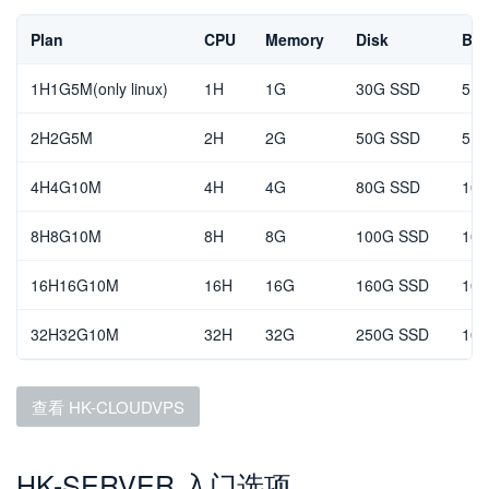
Plan
CPU
Memory
Disk
Ban
1H1G5M(only linux)
1H
1G
30G SSD
5Mb
2H2G5M
2H
2G
50G SSD
5Mb
4H4G10M
4H
4G
80G SSD
10M
8H8G10M
8H
8G
100G SSD
10M
16H16G10M
16H
16G
160G SSD
10M
32H32G10M
32H
32G
250G SSD
10M
查看 HK-CLOUDVPS
HK-SERVER 入门选项