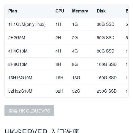
Plan
CPU
Memory
Disk
Ban
1H1G5M(only linux)
1H
1G
30G SSD
5Mb
2H2G5M
2H
2G
50G SSD
5Mb
4H4G10M
4H
4G
80G SSD
10M
8H8G10M
8H
8G
100G SSD
10M
16H16G10M
16H
16G
160G SSD
10M
32H32G10M
32H
32G
250G SSD
10M
查看 HK-CLOUDVPS
HK-SERVER 入门选项