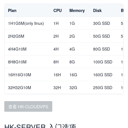
Plan
CPU
Memory
Disk
Ban
1H1G5M(only linux)
1H
1G
30G SSD
5Mb
2H2G5M
2H
2G
50G SSD
5Mb
4H4G10M
4H
4G
80G SSD
10M
8H8G10M
8H
8G
100G SSD
10M
16H16G10M
16H
16G
160G SSD
10M
32H32G10M
32H
32G
250G SSD
10M
查看 HK-CLOUDVPS
HK-SERVER 入门选项