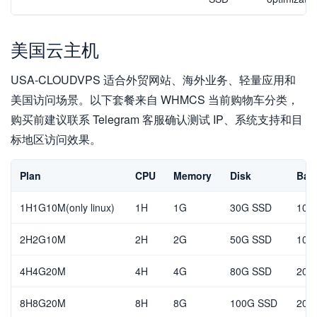
美国云主机
USA-CLOUDVPS 适合外贸网站、海外业务、轻量应用和
美国访问场景。以下套餐来自 WHMCS 当前购物车分类，
购买前建议联系 Telegram 客服确认测试 IP、系统支持和目
标地区访问效果。
Plan
CPU
Memory
Disk
Ban
1H1G10M(only linux)
1H
1G
30G SSD
10M
2H2G10M
2H
2G
50G SSD
10M
4H4G20M
4H
4G
80G SSD
20M
8H8G20M
8H
8G
100G SSD
20M