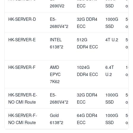
2690V2
ECC
SSD
opt
HK-SERVER-D
E5-
32G DDR4
1000G
50M
2680V4*2
ECC
SSD
opt
HK-SERVER-E
INTEL
512G
4T U.2
50M
6138*2
DDR4 ECC
opt
HK-SERVER-F
AMD
1024G
6.4T
100
EPYC
DDR4 ECC
U.2
opt
7K62
HK-SERVER-E-
E5-
32G DDR4
1000G
50M
NO CMI Route
2680V4*2
ECC
SSD
opt
HK-SERVER-F-
Gold
64G DDR4
1000G
50M
NO CMI Route
6138*2
ECC
SSD
opt