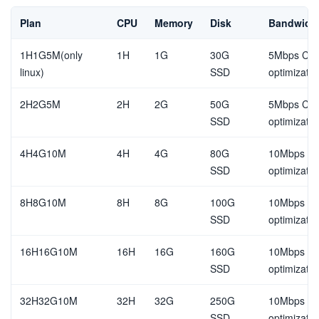
Plan
CPU
Memory
Disk
Bandwidt
1H1G5M(only
1H
1G
30G
5Mbps Chi
linux)
SSD
optimizatio
2H2G5M
2H
2G
50G
5Mbps Chi
SSD
optimizatio
4H4G10M
4H
4G
80G
10Mbps Ch
SSD
optimizatio
8H8G10M
8H
8G
100G
10Mbps Ch
SSD
optimizatio
16H16G10M
16H
16G
160G
10Mbps Ch
SSD
optimizatio
32H32G10M
32H
32G
250G
10Mbps Ch
SSD
optimizatio