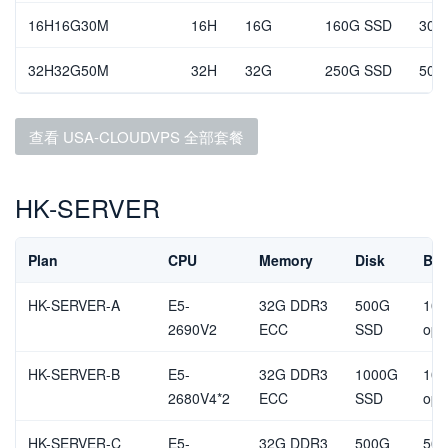
16H16G30M
16H
16G
160G SSD
30M
32H32G50M
32H
32G
250G SSD
50M
查看 USA-CLOUDVPS 全部套餐
HK-SERVER
Plan
CPU
Memory
Disk
Ban
HK-SERVER-A
E5-
32G DDR3
500G
10M
2690V2
ECC
SSD
opt
HK-SERVER-B
E5-
32G DDR3
1000G
10M
2680V4*2
ECC
SSD
opt
HK-SERVER-C
E5-
32G DDR3
500G
50M