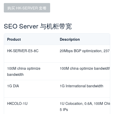
购买 HK-SERVER 套餐
SEO Server 与机柜带宽
Product
Description
HK-SERVER-E5-8C
20Mbps BGP optimization, 237 I
100M china optimize
100M china optimize bandwidth
bandwidth
1G DIA
1G International bandwidth
HKCOLO-1U
1U Colocation, 0.6A, 100M China 
5 IPs