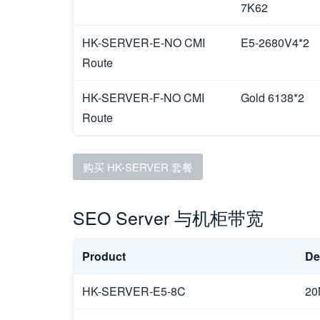
7K62
HK-SERVER-E-NO CMI
E5-2680V4*2
Route
HK-SERVER-F-NO CMI
Gold 6138*2
Route
购买 HK-SERVER 套餐
SEO Server 与机柜带宽
Product
De
HK-SERVER-E5-8C
20