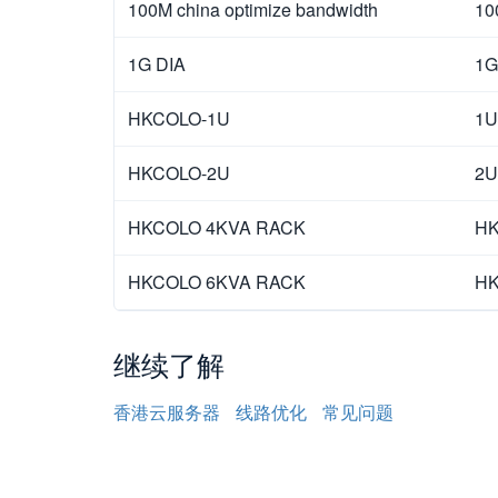
100M china optimize bandwidth
10
1G DIA
1G
HKCOLO-1U
1U
HKCOLO-2U
2U
HKCOLO 4KVA RACK
HK
HKCOLO 6KVA RACK
HK
继续了解
香港云服务器
线路优化
常见问题