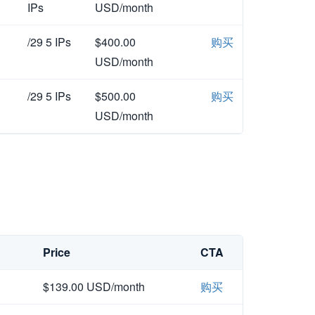
IPs
USD/month
/29 5 IPs
$400.00
购买
USD/month
/29 5 IPs
$500.00
购买
USD/month
Price
CTA
$139.00 USD/month
购买