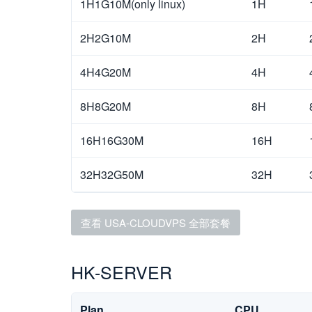
1H1G10M(only linux)
1H
2H2G10M
2H
4H4G20M
4H
8H8G20M
8H
16H16G30M
16H
32H32G50M
32H
查看 USA-CLOUDVPS 全部套餐
HK-SERVER
Plan
CPU