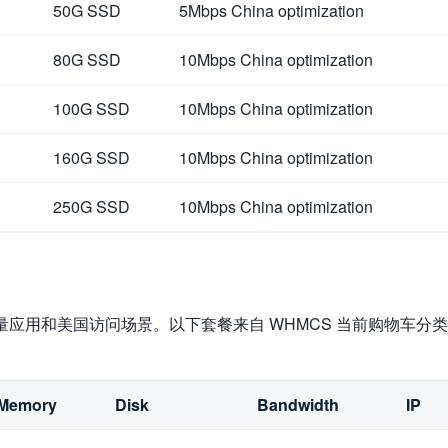
50G SSD
5Mbps China optimization
80G SSD
10Mbps China optimization
100G SSD
10Mbps China optimization
160G SSD
10Mbps China optimization
250G SSD
10Mbps China optimization
量应用和美国访问场景。以下套餐来自 WHMCS 当前购物车分类，购
Memory
Disk
Bandwidth
IP