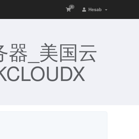
0
Hesab
务器_美国云
CLOUDX