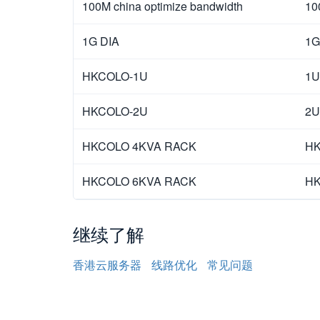
100M china optimize bandwidth
10
1G DIA
1G
HKCOLO-1U
1U
HKCOLO-2U
2U
HKCOLO 4KVA RACK
HK
HKCOLO 6KVA RACK
HK
继续了解
香港云服务器
线路优化
常见问题