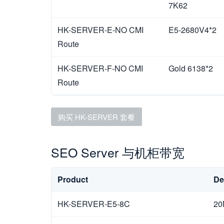
7K62
HK-SERVER-E-NO CMI
E5-2680V4*2
Route
HK-SERVER-F-NO CMI
Gold 6138*2
Route
购买 HK-SERVER 套餐
SEO Server 与机柜带宽
Product
De
HK-SERVER-E5-8C
20