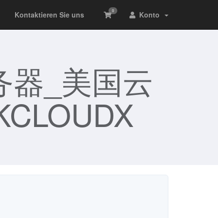
0
Kontaktieren Sie uns
Konto
务器_美国云
CLOUDX