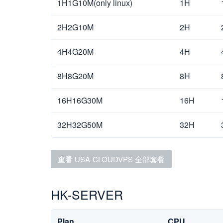
1H1G10M(only linux)
1H
2H2G10M
2H
4H4G20M
4H
8H8G20M
8H
16H16G30M
16H
32H32G50M
32H
查看 USA-CLOUDVPS 全部套餐
HK-SERVER
Plan
CPU