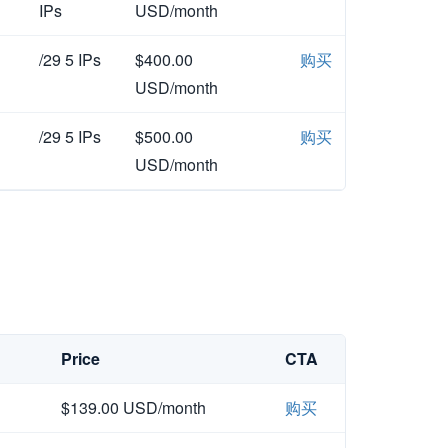
IPs
USD/month
/29 5 IPs
$400.00
购买
USD/month
/29 5 IPs
$500.00
购买
USD/month
Price
CTA
$139.00 USD/month
购买