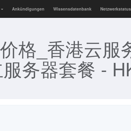
p
Ankündigungen
Wissensdatenbank
Netzwerkstatus
价格_香港云服
服务器套餐 - HK