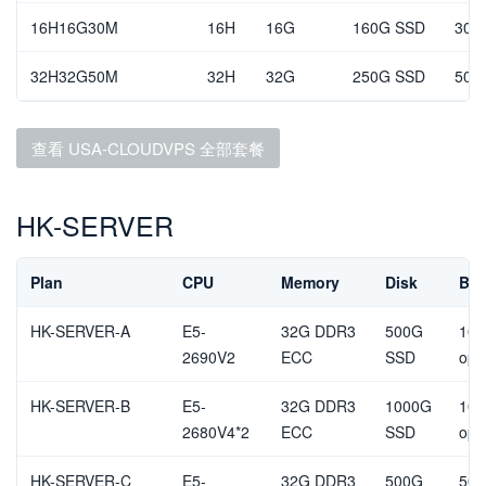
16H16G30M
16H
16G
160G SSD
30M
32H32G50M
32H
32G
250G SSD
50M
查看 USA-CLOUDVPS 全部套餐
HK-SERVER
Plan
CPU
Memory
Disk
Ban
HK-SERVER-A
E5-
32G DDR3
500G
10M
2690V2
ECC
SSD
opt
HK-SERVER-B
E5-
32G DDR3
1000G
10M
2680V4*2
ECC
SSD
opt
HK-SERVER-C
E5-
32G DDR3
500G
50M