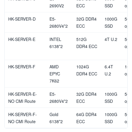
2690V2
ECC
SSD
opt
HK-SERVER-D
E5-
32G DDR4
1000G
50M
2680V4*2
ECC
SSD
opt
HK-SERVER-E
INTEL
512G
4T U.2
50M
6138*2
DDR4 ECC
opt
HK-SERVER-F
AMD
1024G
6.4T
100
EPYC
DDR4 ECC
U.2
opt
7K62
HK-SERVER-E-
E5-
32G DDR4
1000G
50M
NO CMI Route
2680V4*2
ECC
SSD
opt
HK-SERVER-F-
Gold
64G DDR4
1000G
50M
NO CMI Route
6138*2
ECC
SSD
opt