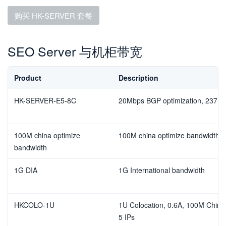
购买 HK-SERVER 套餐
SEO Server 与机柜带宽
Product
Description
HK-SERVER-E5-8C
20Mbps BGP optimization, 237 I
100M china optimize
100M china optimize bandwidth
bandwidth
1G DIA
1G International bandwidth
HKCOLO-1U
1U Colocation, 0.6A, 100M China 
5 IPs