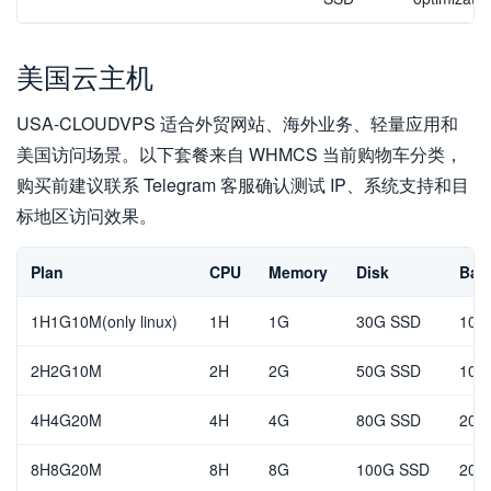
美国云主机
USA-CLOUDVPS 适合外贸网站、海外业务、轻量应用和
美国访问场景。以下套餐来自 WHMCS 当前购物车分类，
购买前建议联系 Telegram 客服确认测试 IP、系统支持和目
标地区访问效果。
Plan
CPU
Memory
Disk
Ban
1H1G10M(only linux)
1H
1G
30G SSD
10M
2H2G10M
2H
2G
50G SSD
10M
4H4G20M
4H
4G
80G SSD
20M
8H8G20M
8H
8G
100G SSD
20M