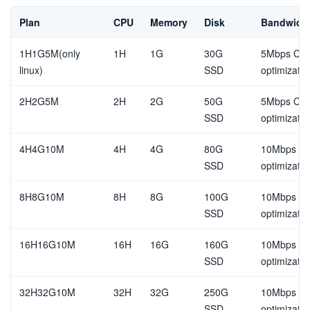
Plan
CPU
Memory
Disk
Bandwidt
1H1G5M(only
1H
1G
30G
5Mbps Chi
linux)
SSD
optimizatio
2H2G5M
2H
2G
50G
5Mbps Chi
SSD
optimizatio
4H4G10M
4H
4G
80G
10Mbps Ch
SSD
optimizatio
8H8G10M
8H
8G
100G
10Mbps Ch
SSD
optimizatio
16H16G10M
16H
16G
160G
10Mbps Ch
SSD
optimizatio
32H32G10M
32H
32G
250G
10Mbps Ch
SSD
optimizatio