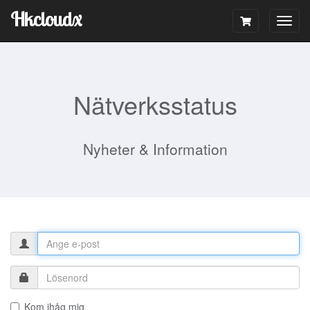
Hkcloudx
Togg
navig
Nätverksstatus
Nyheter & Information
Kom ihåg mig