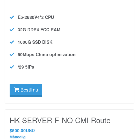
E5-2680V4*2
CPU
32G DDR4 ECC
RAM
1000G SSD
DISK
50Mbps
China optimization
/29 5IPs
Bestil nu
HK-SERVER-F-NO CMI Route
$500.00USD
Månedlig