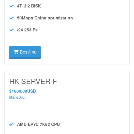
4T U.2
DISK
50Mbps
China optimization
/24 253IPs
Bestil nu
HK-SERVER-F
$1000.00USD
Månedlig
AMD EPYC 7K62
CPU