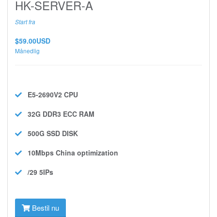
HK-SERVER-A
Start fra
$59.00USD
Månedlig
E5-2690V2
CPU
32G DDR3 ECC
RAM
500G SSD
DISK
10Mbps
China optimization
/29 5IPs
Bestil nu