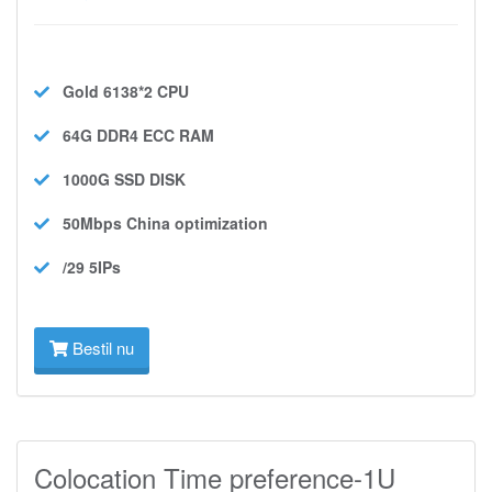
Gold 6138*2
CPU
64G DDR4 ECC
RAM
1000G SSD
DISK
50Mbps
China optimization
/29 5IPs
Bestil nu
Colocation Time preference-1U