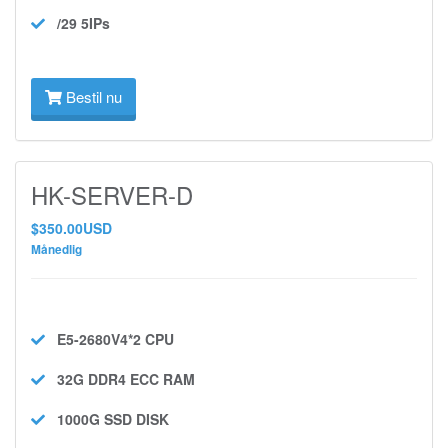
/29 5IPs
Bestil nu
HK-SERVER-D
$350.00USD
Månedlig
E5-2680V4*2
CPU
32G DDR4 ECC
RAM
1000G SSD
DISK