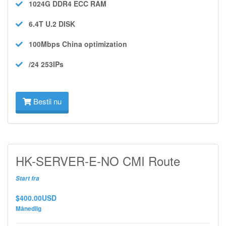
1024G DDR4 ECC
RAM
6.4T U.2
DISK
100Mbps
China optimization
/24 253IPs
Bestil nu
HK-SERVER-E-NO CMI Route
Start fra
$400.00USD
Månedlig