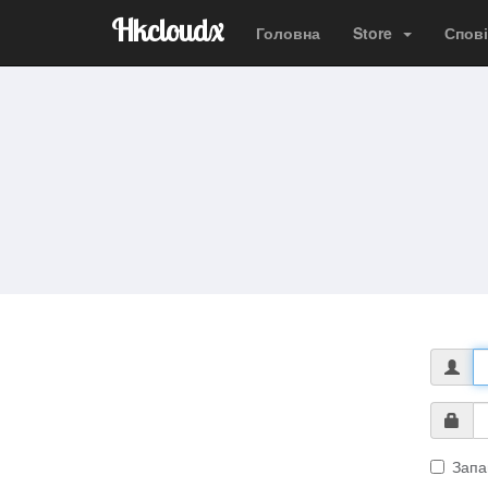
Hkcloudx
Головна
Store
Спов
Запа