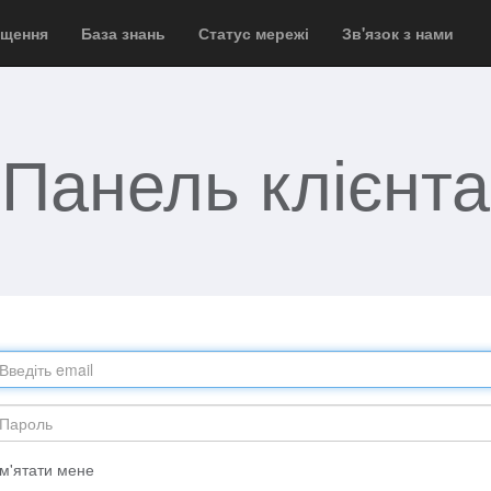
іщення
База знань
Статус мережі
Зв'язок з нами
Панель клієнта
м'ятати мене