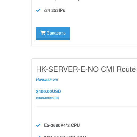
/24 253IPs
Заказать
HK-SERVER-E-NO CMI Route
Начиная от
$400.00USD
ежемесячно
E5-2680V4*2
CPU