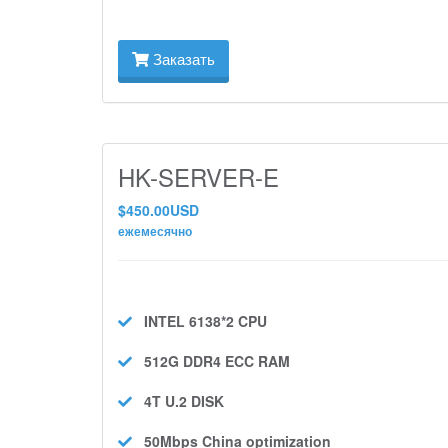
Заказать
HK-SERVER-E
$450.00USD
ежемесячно
INTEL 6138*2
CPU
512G DDR4 ECC
RAM
4T U.2
DISK
50Mbps
China optimization