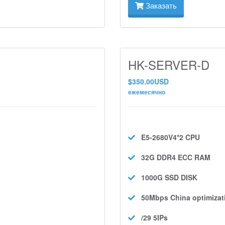
Заказать
HK-SERVER-D
$350.00USD
ежемесячно
E5-2680V4*2
CPU
32G DDR4 ECC
RAM
1000G SSD
DISK
50Mbps
China optimizat
/29 5IPs