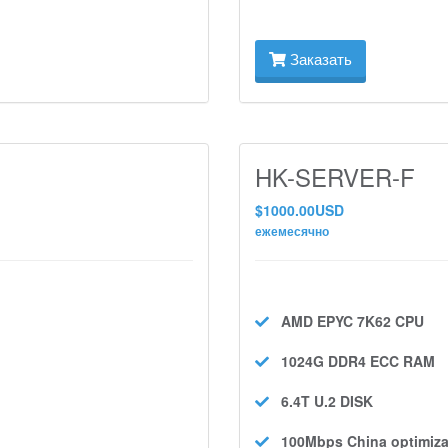
Заказать
HK-SERVER-F
$1000.00USD
ежемесячно
AMD EPYC 7K62
CPU
1024G DDR4 ECC
RAM
6.4T U.2
DISK
100Mbps
China optimiza