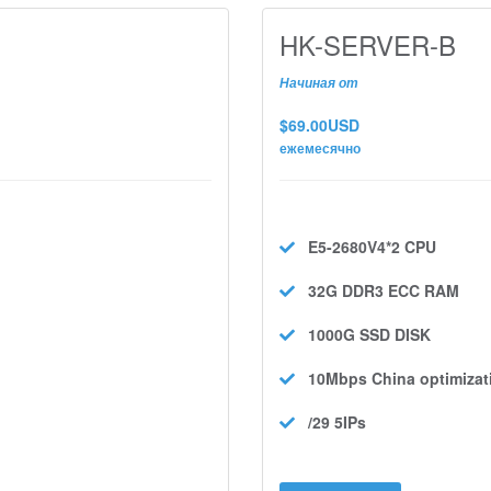
HK-SERVER-B
Начиная от
$69.00USD
ежемесячно
E5-2680V4*2
CPU
32G DDR3 ECC
RAM
1000G SSD
DISK
10Mbps
China optimizat
/29 5IPs