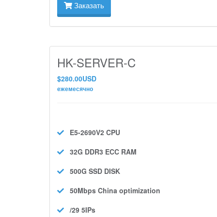
Заказать
HK-SERVER-C
$280.00USD
ежемесячно
E5-2690V2
CPU
32G DDR3 ECC
RAM
500G SSD
DISK
50Mbps
China optimization
/29 5IPs