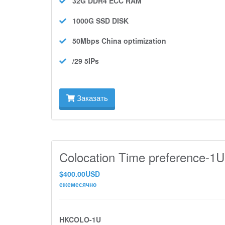
32G DDR4 ECC
RAM
1000G SSD
DISK
50Mbps
China optimization
/29 5IPs
Заказать
Colocation Time preference-1U
$400.00USD
ежемесячно
HKCOLO-1U