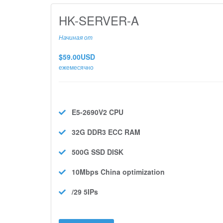
HK-SERVER-A
Начиная от
$59.00USD
ежемесячно
E5-2690V2
CPU
32G DDR3 ECC
RAM
500G SSD
DISK
10Mbps
China optimization
/29 5IPs