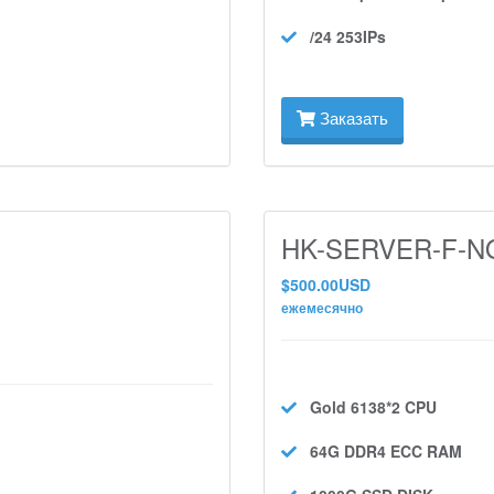
/24 253IPs
Заказать
HK-SERVER-F-NO
$500.00USD
ежемесячно
Gold 6138*2
CPU
64G DDR4 ECC
RAM