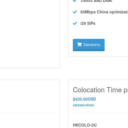
1000G SSD
DISK
50Mbps
China optimizat
/29 5IPs
Заказать
Colocation Time p
$420.00USD
ежемесячно
HKCOLO-2U