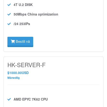
4T U.2
DISK
50Mbps
China optimization
/24 253IPs
Bestill nå
HK-SERVER-F
$1000.00USD
Månedlig
AMD EPYC 7K62
CPU