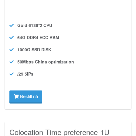
Gold 6138*2
CPU
64G DDR4 ECC
RAM
1000G SSD
DISK
50Mbps
China optimization
/29 5IPs
Bestill nå
Colocation Time preference-1U