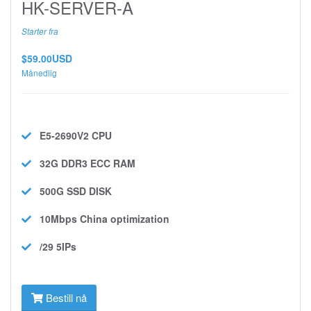
HK-SERVER-A
Starter fra
$59.00USD
Månedlig
E5-2690V2
CPU
32G DDR3 ECC
RAM
500G SSD
DISK
10Mbps
China optimization
/29 5IPs
Bestill nå