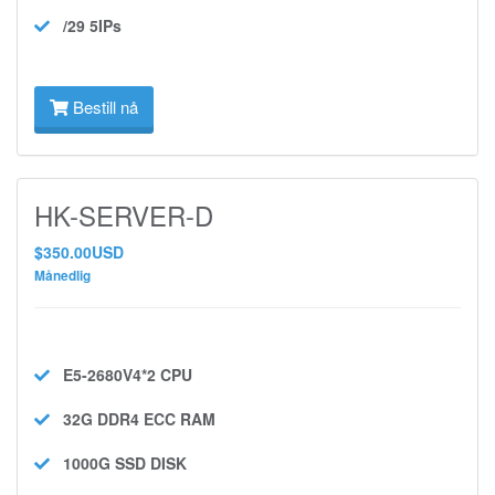
/29 5IPs
Bestill nå
HK-SERVER-D
$350.00USD
Månedlig
E5-2680V4*2
CPU
32G DDR4 ECC
RAM
1000G SSD
DISK