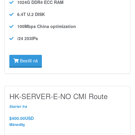
1024G DDR4 ECC
RAM
6.4T U.2
DISK
100Mbps
China optimization
/24 253IPs
Bestill nå
HK-SERVER-E-NO CMI Route
Starter fra
$400.00USD
Månedlig