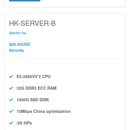
HK-SERVER-B
Starter fra
$69.00USD
Månedlig
E5-2680V4*2
CPU
32G DDR3 ECC
RAM
1000G SSD
DISK
10Mbps
China optimization
/29 5IPs