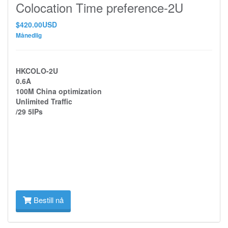
Colocation Time preference-2U
$420.00USD
Månedlig
HKCOLO-2U
0.6A
100M China optimization
Unlimited Traffic
/29 5IPs
Bestill nå