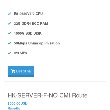
E5-2680V4*2
CPU
32G DDR4 ECC
RAM
1000G SSD
DISK
50Mbps
China optimization
/29 5IPs
Bestill nå
HK-SERVER-F-NO CMI Route
$500.00USD
Månedlig