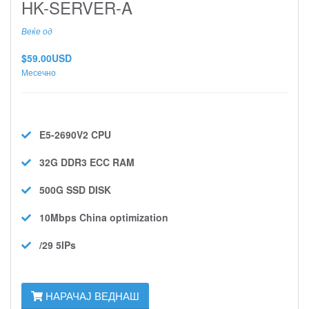
HK-SERVER-A
Веќе од
$59.00USD
Месечно
E5-2690V2
CPU
32G DDR3 ECC
RAM
500G SSD
DISK
10Mbps
China optimization
/29 5IPs
НАРАЧАЈ ВЕДНАШ