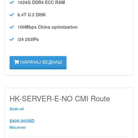
1024G DDR4 ECC
RAM
6.4T U.2
DISK
100Mbps
China optimization
/24 253IPs
НАРАЧАЈ ВЕДНАШ
HK-SERVER-E-NO CMI Route
Веќе од
$400.00USD
Месечно