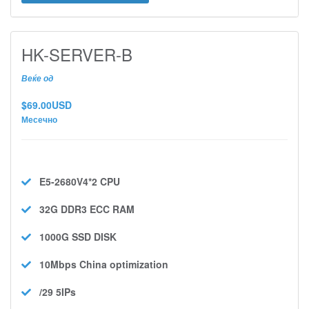
HK-SERVER-B
Веќе од
$69.00USD
Месечно
E5-2680V4*2
CPU
32G DDR3 ECC
RAM
1000G SSD
DISK
10Mbps
China optimization
/29 5IPs