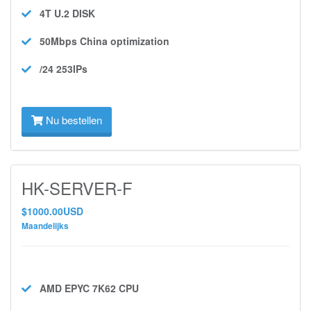
4T U.2
DISK
50Mbps
China optimization
/24 253IPs
Nu bestellen
HK-SERVER-F
$1000.00USD
Maandelijks
AMD EPYC 7K62
CPU