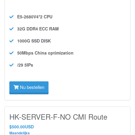
E5-2680V4*2
CPU
32G DDR4 ECC
RAM
1000G SSD
DISK
50Mbps
China optimization
/29 5IPs
Nu bestellen
HK-SERVER-F-NO CMI Route
$500.00USD
Maandelijks