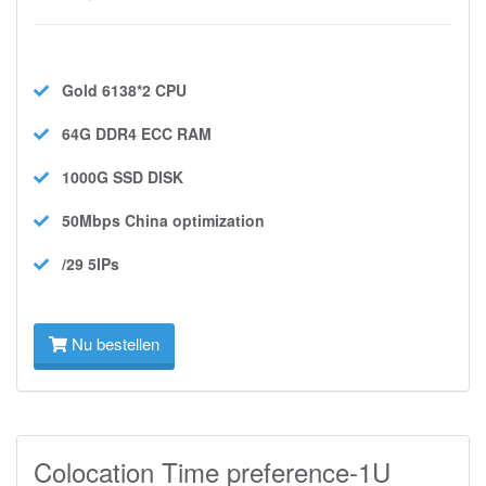
Gold 6138*2
CPU
64G DDR4 ECC
RAM
1000G SSD
DISK
50Mbps
China optimization
/29 5IPs
Nu bestellen
Colocation Time preference-1U