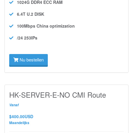
1024G DDR4 ECC
RAM
6.4T U.2
DISK
100Mbps
China optimization
/24 253IPs
Nu bestellen
HK-SERVER-E-NO CMI Route
Vanaf
$400.00USD
Maandelijks