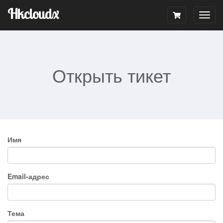
Hkcloudx
Togg
navig
Открыть тикет
Имя
Email-адрес
Тема