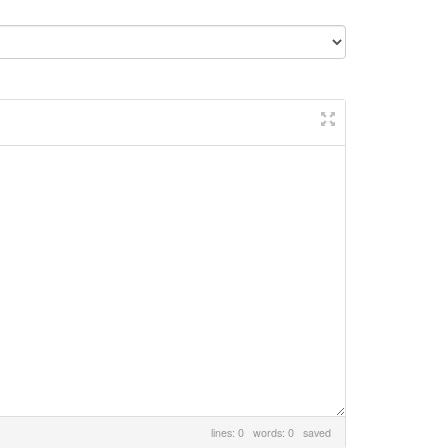
lines: 0 words: 0
saved