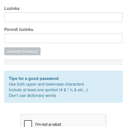
Lozinka
Potvrdi lozinku
Generate Password
Jačina lozinke: Unesite lozinku
Tips for a good password
Use both upper and lowercase characters
Include at least one symbol (# $ ! % & etc...)
Don't use dictionary words