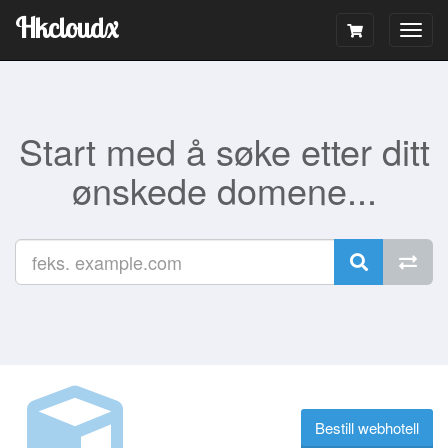
Hkcloudx
Togg
navig
Start med å søke etter ditt
ønskede domene...
Bestill webhotell