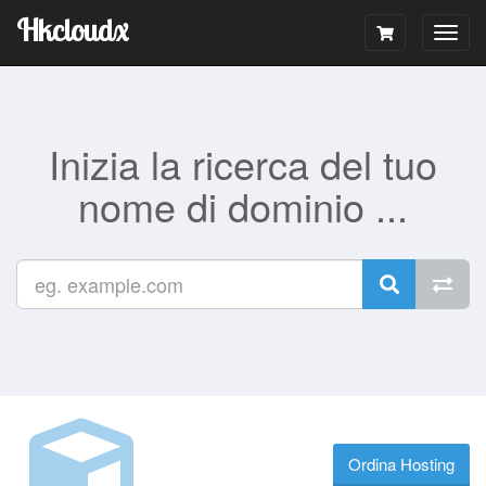
Hkcloudx
Togg
navig
Inizia la ricerca del tuo
nome di dominio ...
Ordina Hosting