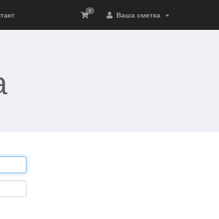
0
такт
Ваша сметка
а