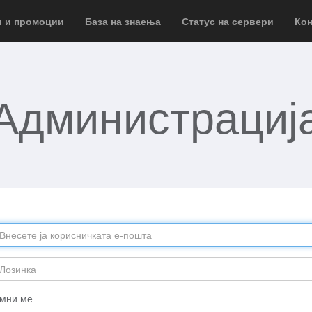
и и промоции
База на знаења
Статус на сервери
Кон
Администрациј
мни ме