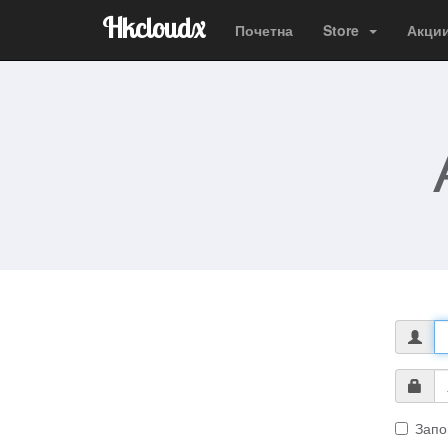
Hkcloudx
Почетна
Store
Акци
Запо