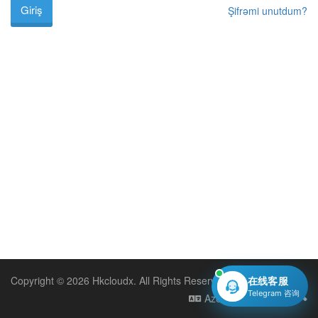
Şifrəmi unutdum?
Copyright © 2026 Hkcloudx. All Rights Reserved.
在线客服
Telegram 咨询
Azerbaijani