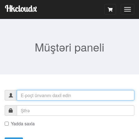
Hkcloudx
Togg
navig
Müştəri paneli
Yadda saxla