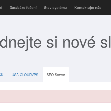
ní
Databáze řešení
Stav systému
Kontaktujte nás
dnejte si nové s
CK
USA-CLOUDVPS
SEO Server