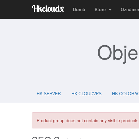
Hkcloudx
Domů
Store
Oznáme
Obje
HK-SERVER
HK-CLOUDVPS
HK-COLORA
Product group does not contain any visible products