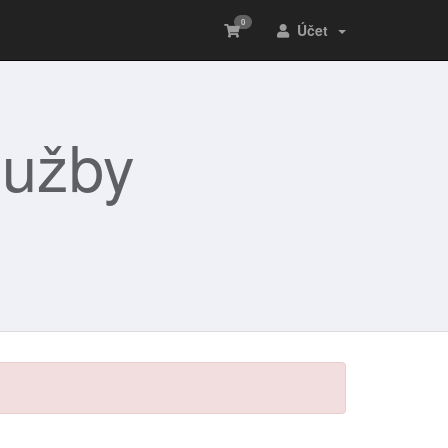
0
Účet
lužby