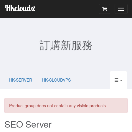
Hkcloudx
Togg
navig
訂購新服務
HK-SERVER
HK-CLOUDVPS
Product group does not contain any visible products
SEO Server