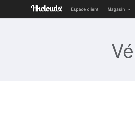
Hkcloudx
Espace client
Magasin
Vé