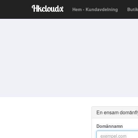
Hkcloudx
Hem - Kundavdelning
But
En ensam domänfly
Domännamn