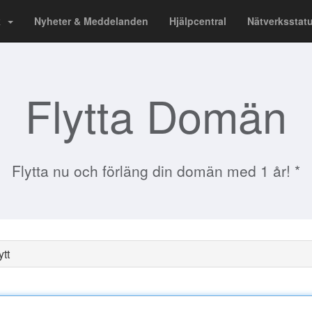
ik
Nyheter & Meddelanden
Hjälpcentral
Nätverksstat
Flytta Domän
Flytta nu och förläng din domän med 1 år! *
tt