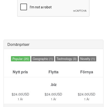
Domänpriser
Popular (25)
Geographic (1)
Technology (3)
Novelty (1)
Nytt pris
Flytta
Förnya
.biz
$24.00USD
$24.00USD
$24.00USD
1 År
1 År
1 År