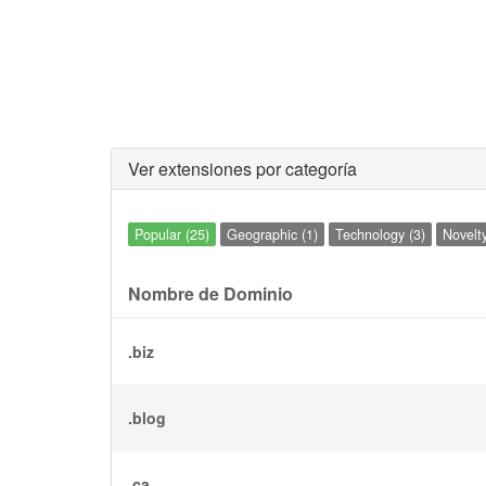
Ver extensiones por categoría
Popular (25)
Geographic (1)
Technology (3)
Novelty
Nombre de Dominio
.biz
.blog
.ca