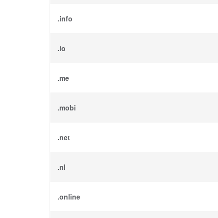
.info
.io
.me
.mobi
.net
.nl
.online