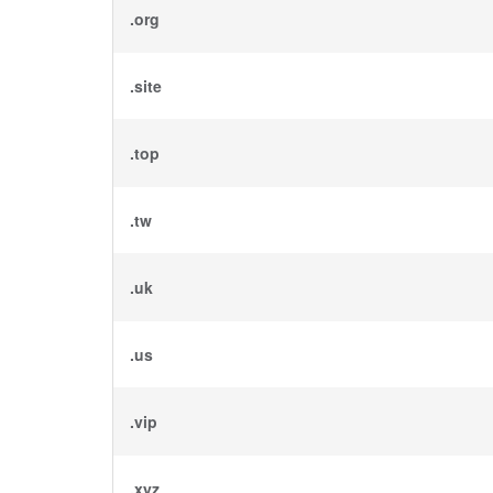
.org
.site
.top
.tw
.uk
.us
.vip
.xyz