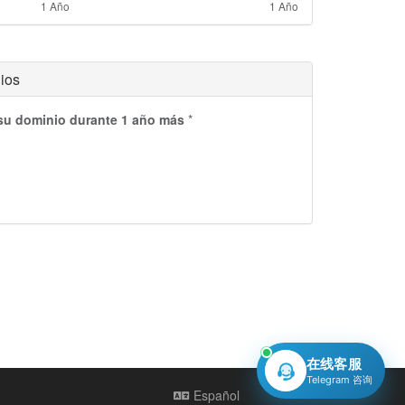
1 Año
1 Año
ios
 su dominio durante 1 año más
*
在线客服
Telegram 咨询
Español