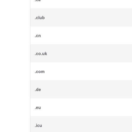
.club
.cn
.co.uk
.com
.de
.eu
.icu