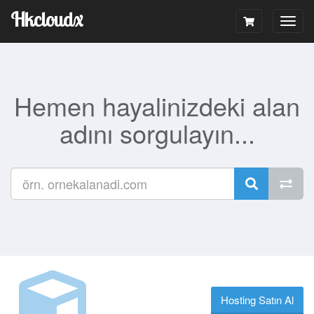
Hkcloudx
Togg
navig
Hemen hayalinizdeki alan
adını sorgulayın...
Hosting Satın Al