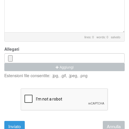
lines: 0 words: 0
salvato
Allegati
Aggiungi
Estensioni file consentite: .jpg, .gif, .jpeg, .png
Annulla