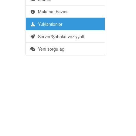
Məlumat bazası
Yüklənilənlər
Server/Şəbəkə vəziyyəti
Yeni sorğu aç