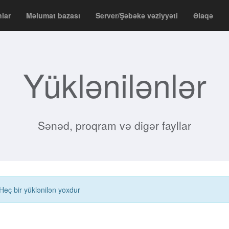
nlar
Məlumat bazası
Server/Şəbəkə vəziyyəti
Əlaqə
Yüklənilənlər
Sənəd, proqram və digər fayllar
Heç bir yüklənilən yoxdur