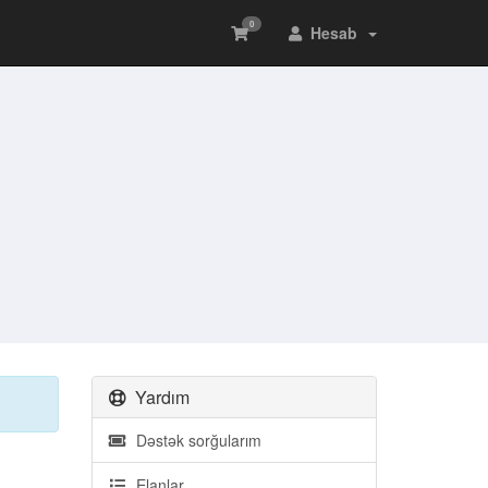
0
Hesab
Yardım
Dəstək sorğularım
Elanlar