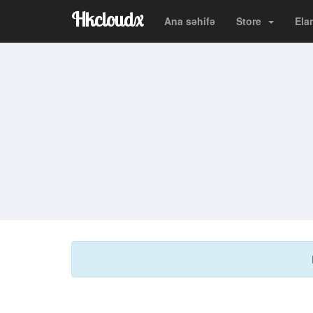
Hkcloudx
Ana səhifə
Store
Ela