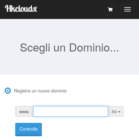
Hkcloudx
Togg
navig
Scegli un Dominio...
Registra un nuovo dominio
www.
.biz
Controlla