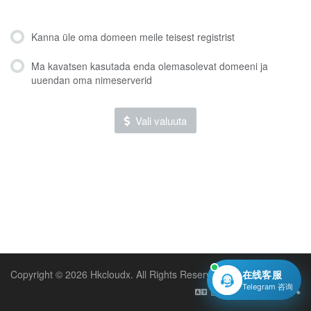
Kanna üle oma domeen meile teisest registrist
Ma kavatsen kasutada enda olemasolevat domeeni ja
uuendan oma nimeserverid
Vali valuuta
Copyright © 2026 Hkcloudx. All Rights Reserved.
在线客服
Telegram 咨询
Estonian