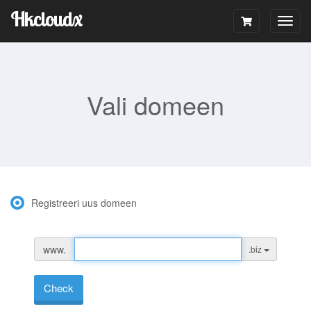
Hkcloudx
Togg
navig
Vali domeen
Registreeri uus domeen
www.
.biz
Check