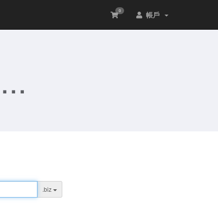
0
帳戶
..
.biz